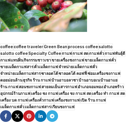
coffee
coffee traveler
Green Bean
process coffee
salotto
salotto coffee
Specialty Coffee
กาแฟ
กาแฟ สด
กาแฟคั่ว
กาแฟพันธุ์ดี
กาแฟแทนฝิ่น
กิจกรรมชาวเขา
ขายเครื่องชงกาแฟ
ขายเมล็ดกาแฟคั่ว
ขายเมล็ดกาแฟสาร
คั่วเมล็ดกาแฟ
จำหน่ายเมล็ดกาแฟคั่ว
จำหน่ายเมล็ดกาแฟสาร
ซาลอตโต้
ซาลอตโต้ คอฟฟี่
ซ่อมเครื่องชงกาแฟ
ดอยม่อนล้าน
ธุรกิจ ร้าน กาแฟ
บ้านอาบอลาซา
บ้านอาบอเน
บ้านอาแย
ร้าน กาแฟ
สอนชงกาแฟ
สายลมเย็น
สารกาแฟ
อำเภอจอมทอง
อำเภอพร้าว
อุปกรณ์ร้านกาแฟ
เครื่อง ชง กาแฟ
เครื่อง ชง กาแฟ สด
เครื่อง ทํา กาแฟ สด
เครื่อง บด กาแฟ
เครื่องคั่วกาแฟ
เครื่องชงกาแฟ
เปิด ร้าน กาแฟ
เมล็ดกาแฟคั่ว
เมล็ดกาแฟสาร
เรียนชงกาแฟ