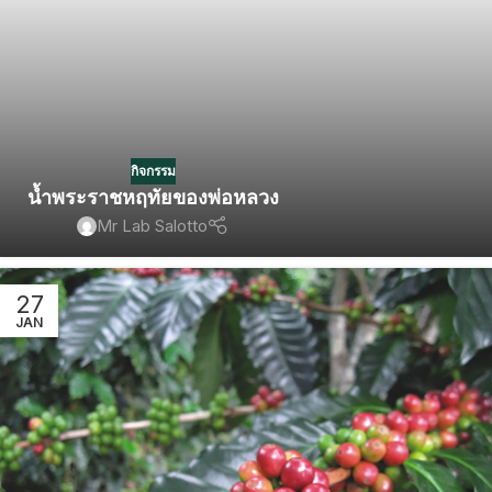
กิจกรรม
น้ำพระราชหฤทัยของพ่อหลวง
Mr Lab Salotto
27
JAN