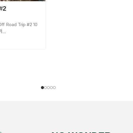
#2
ff Road Trip #2 10
่...