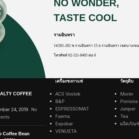
NO WONDER,
TASTE COOL
รามอินทรา
14/201-202
ซ
.
รามอินทรา
15
ถ
.
รามอินทรา
เขตบางเขน
โทรศัพท์
02-521-8405
ต่อ
0
เครื่องชงกาแฟ
วัตถุดิบ
IALTY COFFEE
ACS Vostok
Monin
B&P
Pomona
ESPRESSOMAT
Juniper
mber 24, 2019
No
Faema
Tea
ents
Expobar
ผลิตภัณฑ
VENUSTA
o Coffee Bean