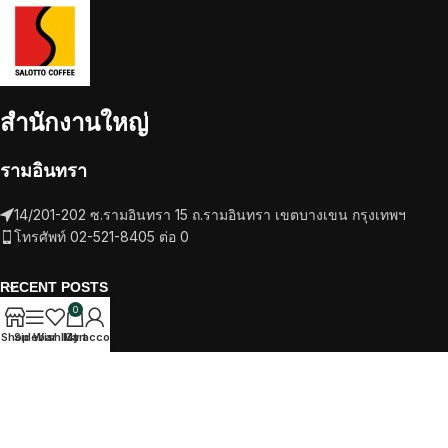
สำนักงานใหญ่
รามอินทรา
14/201-202 ซ.รามอินทรา 15 ถ.รามอินทรา เขตบางเขน กรุงเทพฯ
โทรศัพท์ 02-521-8405 ต่อ 0
RECENT POSTS
0
เครื่องชงกาแฟ
Shop
Sidebar
Wishlist
My account
Cart
วัตถุดิบ
TikTok
Facebook
Twitter
Instagram
SALOTTO COFEE
2022 CREATED BY
ITTIPHAT STUDIO
. PREMIUM E-