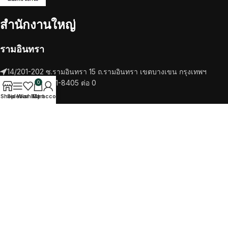
สำนักงานใหญ่
รามอินทรา
14/201-202 ซ.รามอินทรา 15 ถ.รามอินทรา เขตบางเขน กรุงเทพฯ
โทรศัพท์ 02-521-8405 ต่อ 0
0
Shop
Sidebar
Wishlist
My account
Cart
RECENT POSTS
เครื่องชงกาแฟ
วัตถุดิบ
TikTok
Facebook
Twitter
Instagram
SALOTTO COFEE
2022 CREATED BY
ITTIPHAT STUDIO
. PREMIUM E-
COMMERCE SOLUTIONS.