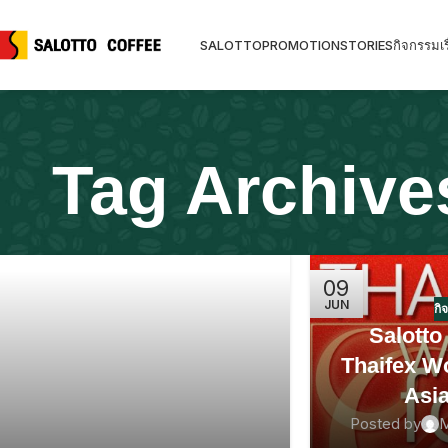
SALOTTO
PROMOTION
STORIES
กิจกรรม
เร
Tag Archives
09
JUN
กิ
Salotto
Thaifex W
Asi
Posted by
M