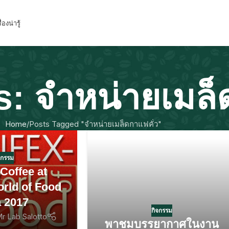
ื่องน่ารู้
: จำหน่ายเมล็
Home
Posts Tagged "จำหน่ายเมล็ดกาแฟคั่ว"
จกรรม
 Coffee at
orld of Food
a 2017
กิจกรรม
r Lab Salotto
พาชมบรรยากาศในงาน