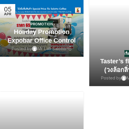
05
APR
PROMOTION
Holiday Promotion
Expobar Office Control
Posted by
Mr Lab Salotto
เรื่
Taster’s 
(วงล้อกล
Posted by
M