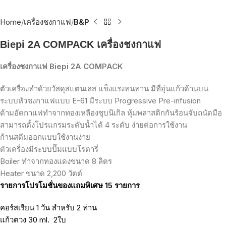
Home
เครื่องชงกาแฟ
B&P
Biepi 2A COMPACK เครื่องชงกาแฟ
เครื่องชงกาแฟ
Biepi 2A COMPACK
ตัวเครื่องทำด้วยวัสดุสแตนเลส
แข็งแรงทนทาน
มีที่อุ่นแก้วด้านบน
ระบบหัวชงกาแฟแบบ
E-61
มีระบบ
Progressive Pre-infusion
ด้ามอัดกาแฟทำจากทองเหลืองชุบนิเกิล
หุ้มพลาสติกกันร้อนจับถนัดมือ
สามารถตั้งโปรแกรมระดับน้ำได้
4
ระดับ
ง่ายต่อการใช้งาน
ก้านสตีมออกแบบใช้งานง่าย
ตัวเครื่องมีระบบปั๊มแบบโรตารี่
Boiler
ทำจากทองแดงขนาด
8
ลิตร
Heater
ขนาด
2,200
วัตต์
รายการโปรโมชั่นของแถมพิเศษ
15
รายการ
คอร์สเรียน
1
วัน
สำหรับ
2
ท่าน
แก้วตวง
30 ml.
2
ใบ