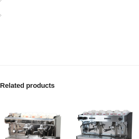
vestibulum hendre.
Diam parturient dictumst parturient scelerisque nibh lectus.
Scelerisque adipiscing bibendum sem vestibulum et in a a a
purus lectus faucibus lobortis tincidunt purus lectus nisl class
eros.Condimentum a et ullamcorper dictumst mus et tristique
elementum nam inceptos hac parturient scelerisque vestibulum
amet elit ut volutpat.
Related products