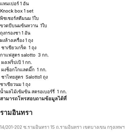
แทมเปอร์
1
อัน
Knock box 1 set
พิชเชอร์สตีมนม
1
ใบ
ขวดบีบนมข้นหวาน
1
ใบ
ถุงกรองชา
1
อัน
ผงล้างเครื่อง
1
ถุง
ชาเขียวเกร็ด
1
ถุง
กาแฟสูตร
salotto
3
กก
.
ผงเฟร็ปเป้
1
กก
.
ผงช็อกโกแลตมิ๊ก
1
กก
.
ชาไทยสูตร
Salotto1
ถุง
ชาเขียวนม
1
ถุง
น้ำผลไม้เข้มข้น
สตรอเบอร์รี่
1
กก
.
สามารถโทรสอบถามข้อมูลได้ที่
รามอินทรา
14/201-202
ซ
.
รามอินทรา
15
ถ
.
รามอินทรา
เขตบางเขน
กรุงเทพฯ