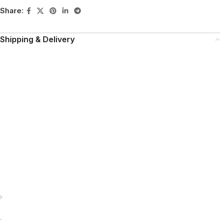
Share:
Shipping & Delivery
MAECENAS IACULIS
Vestibulum curae torquent diam diam commodo parturient
penatibus nunc dui adipiscing convallis bulum parturient
suspendisse parturient a.Parturient in parturient scelerisque nibh
lectus quam a natoque adipiscing a vestibulum hendrerit et
pharetra fames nunc natoque dui.
ADIPISCING CONVALLIS BULUM
Vestibulum penatibus nunc dui adipiscing convallis bulum
parturient suspendisse.
Abitur parturient praesent lectus quam a natoque adipiscing a