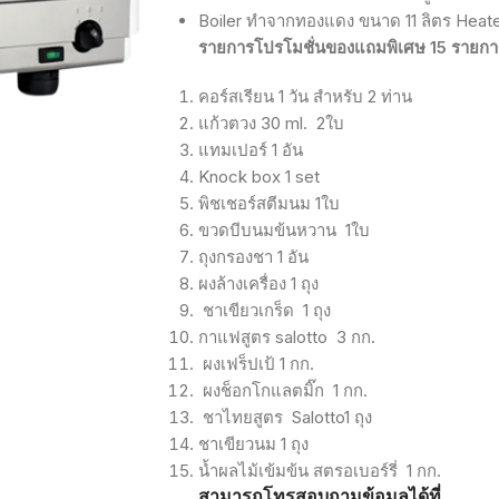
Boiler
ทำจากทองแดง
ขนาด
11
ลิตร
Heat
รายการโปรโมชั่นของแถมพิเศษ
15
รายกา
คอร์สเรียน
1
วัน
สำหรับ
2
ท่าน
แก้วตวง
30 ml.
2
ใบ
แทมเปอร์
1
อัน
Knock box 1 set
พิชเชอร์สตีมนม
1
ใบ
ขวดบีบนมข้นหวาน
1
ใบ
ถุงกรองชา
1
อัน
ผงล้างเครื่อง
1
ถุง
ชาเขียวเกร็ด
1
ถุง
กาแฟสูตร
salotto
3
กก
.
ผงเฟร็ปเป้
1
กก
.
ผงช็อกโกแลตมิ๊ก
1
กก
.
ชาไทยสูตร
Salotto1
ถุง
ชาเขียวนม
1
ถุง
น้ำผลไม้เข้มข้น
สตรอเบอร์รี่
1
กก
.
สามารถโทรสอบถามข้อมูลได้ที่