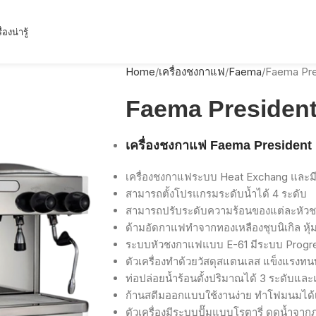
ื่องน่ารู้
Home
เครื่องชงกาแฟ
Faema
Faema Pre
Faema President
เครื่องชงกาแฟ
Faema President
เครื่องชงกาแฟระบบ
Heat Exchang
และม
สามารถตั้งโปรแกรมระดับน้ำได้
4
ระดับ
สามารถปรับระดับความร้อนของแต่ละหัวชงไ
ด้ามอัดกาแฟทำจากทองเหลืองชุบนิเกิล
หุ
ระบบหัวชงกาแฟแบบ
E-61
มีระบบ
Progre
ตัวเครื่องทำด้วยวัสดุสแตนเลส
แข็งแรงทน
ท่อปล่อยน้ำร้อนตั้งปริมาณได้
3
ระดับและ
ก้านสตีมออกแบบใช้งานง่าย
ทำโฟมนมได้
ตัวเครื่องมีระบบปั๊มแบบโรตารี่
ดูดน้ำจาก