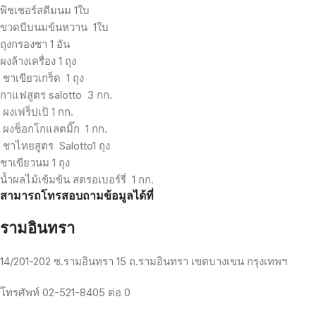
พิชเชอร์สตีมนม
1
ใบ
ขวดบีบนมข้นหวาน
1
ใบ
ถุงกรองชา
1
อัน
ผงล้างเครื่อง
1
ถุง
ชาเขียวเกร็ด
1
ถุง
กาแฟสูตร
salotto
3
กก
.
ผงเฟร็ปเป้
1
กก
.
ผงช็อกโกแลตมิ๊ก
1
กก
.
ชาไทยสูตร
Salotto1
ถุง
ชาเขียวนม
1
ถุง
น้ำผลไม้เข้มข้น
สตรอเบอร์รี่
1
กก
.
สามารถโทรสอบถามข้อมูลได้ที่
รามอินทรา
14/201-202
ซ
.
รามอินทรา
15
ถ
.
รามอินทรา
เขตบางเขน
กรุงเทพฯ
โทรศัพท์
02-521-8405
ต่อ
0