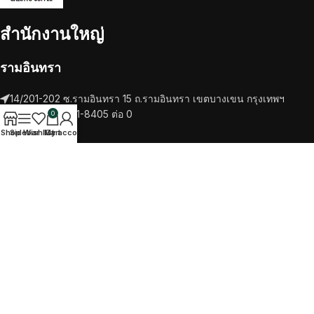
สำนักงานใหญ่
รามอินทรา
14/201-202 ซ.รามอินทรา 15 ถ.รามอินทรา เขตบางเขน กรุงเทพฯ
โทรศัพท์ 02-521-8405 ต่อ 0
0
Shop
Sidebar
Wishlist
My account
Cart
RECENT POSTS
เครื่องชงกาแฟ
วัตถุดิบ
TikTok
Facebook
Twitter
Instagram
SALOTTO COFEE
2022 CREATED BY
ITTIPHAT STUDIO
. PREMIUM E-
COMMERCE SOLUTIONS.