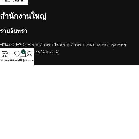
สำนักงานใหญ่
รามอินทรา
14/201-202 ซ.รามอินทรา 15 ถ.รามอินทรา เขตบางเขน กรุงเทพฯ
โทรศัพท์ 02-521-8405 ต่อ 0
0
Shop
Sidebar
Wishlist
My account
Cart
RECENT POSTS
เครื่องชงกาแฟ
วัตถุดิบ
TikTok
Facebook
Twitter
Instagram
SALOTTO COFEE
2022 CREATED BY
ITTIPHAT STUDIO
. PREMIUM E-
COMMERCE SOLUTIONS.