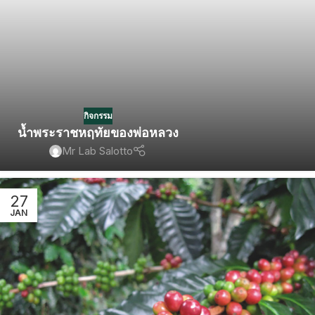
กิจกรรม
น้ำพระราชหฤทัยของพ่อหลวง
Mr Lab Salotto
27
JAN