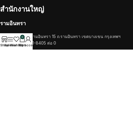
สำนักงานใหญ่
รามอินทรา
14/201-202 ซ.รามอินทรา 15 ถ.รามอินทรา เขตบางเขน กรุงเทพฯ
0
โทรศัพท์ 02-521-8405 ต่อ 0
Shop
Sidebar
Wishlist
My account
Cart
RECENT POSTS
เครื่องชงกาแฟ
วัตถุดิบ
TikTok
Facebook
Twitter
Instagram
SALOTTO COFEE
2022 CREATED BY
ITTIPHAT STUDIO
. PREMIUM E-
COMMERCE SOLUTIONS.