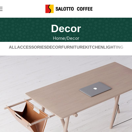
Decor
Home
Decor
ALL
ACCESSORIES
DECOR
FURNITURE
KITCHEN
LIGHTING