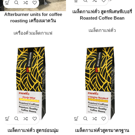
เมล็ดกาแฟคั่ว สูตรพิเศษพีเบอรี่
Afterburner units for coffee
Roasted Coffee Bean
roasting เครื่องเผาควัน
เมล็ดกาแฟคั่ว
เครื่องคั่วเมล็ดกาแฟ
เมล็ดกาแฟคั่ว สูตรอ่อนนุ่ม
เมล็ดกาแฟคั่วสูตรมาตรฐาน