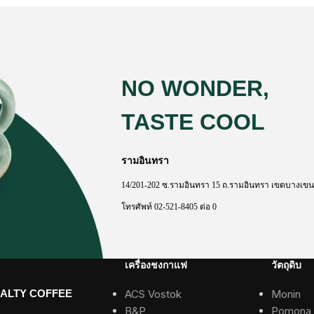
NO WONDER,
TASTE COOL
รามอินทรา
14/201-202
ซ
.
รามอินทรา
15
ถ
.
รามอินทรา
เขตบางเขน
โทรศัพท์
02-521-8405
ต่อ
0
เครื่องชงกาแฟ
วัตถุดิบ
IALTY COFFEE
ACS Vostok
Monin
B&P
Pomona