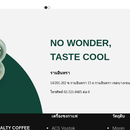
NO WONDER,
TASTE COOL
รามอินทรา
14/201-202
ซ
.
รามอินทรา
15
ถ
.
รามอินทรา
เขตบางเขน
โทรศัพท์
02-521-8405
ต่อ
0
เครื่องชงกาแฟ
วัตถุดิบ
IALTY COFFEE
ACS Vostok
Monin