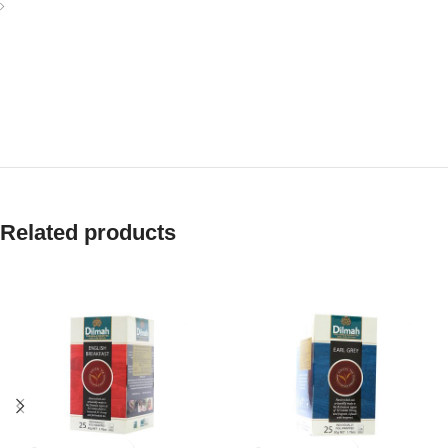
Diam parturient dictumst parturient scelerisque nibh lectus.
Scelerisque adipiscing bibendum sem vestibulum et in a a a
purus lectus faucibus lobortis tincidunt purus lectus nisl class
eros.Condimentum a et ullamcorper dictumst mus et tristique
elementum nam inceptos hac parturient scelerisque vestibulum
amet elit ut volutpat.
Related products