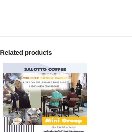
สาขาเชียงใหม่
โครงการนิ่มพลาซ่า
เลขที่ห้อง
9-10
ถ
.
รัตนโกสินทร์
ต
.
ศรี
สาขาขอนแก่น
543/4
ถ
.
หน้าเมือง
ต
.
ในเมือง
อ
.
เมือง
จ
.
ขอนแก่น
มือถือ
Related products