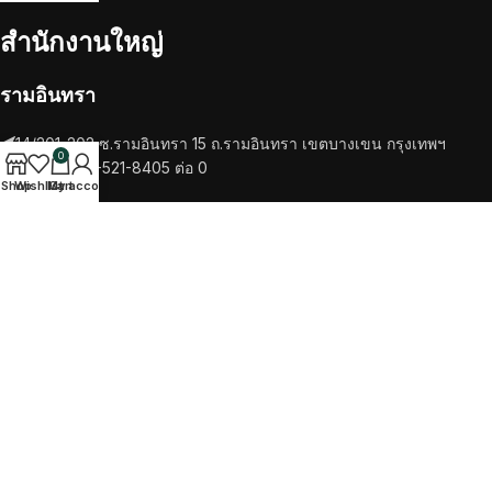
สำนักงานใหญ่
รามอินทรา
14/201-202 ซ.รามอินทรา 15 ถ.รามอินทรา เขตบางเขน กรุงเทพฯ
0
โทรศัพท์ 02-521-8405 ต่อ 0
Shop
Wishlist
My account
Cart
RECENT POSTS
เครื่องชงกาแฟ
วัตถุดิบ
TikTok
Facebook
Twitter
Instagram
SALOTTO COFEE
2022 CREATED BY
ITTIPHAT STUDIO
. PREMIUM E-
COMMERCE SOLUTIONS.