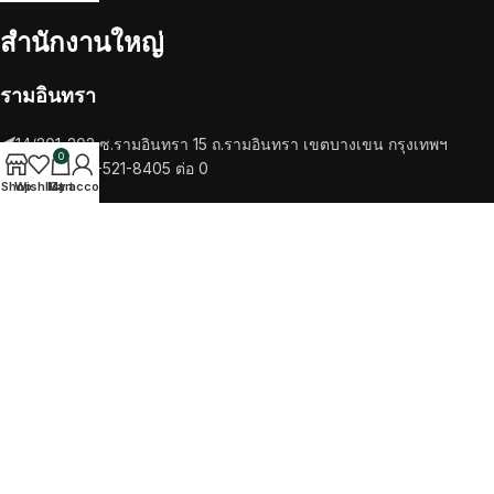
สำนักงานใหญ่
รามอินทรา
14/201-202 ซ.รามอินทรา 15 ถ.รามอินทรา เขตบางเขน กรุงเทพฯ
0
โทรศัพท์ 02-521-8405 ต่อ 0
Shop
Wishlist
My account
Cart
RECENT POSTS
เครื่องชงกาแฟ
วัตถุดิบ
TikTok
Facebook
Twitter
Instagram
SALOTTO COFEE
2022 CREATED BY
ITTIPHAT STUDIO
. PREMIUM E-
COMMERCE SOLUTIONS.