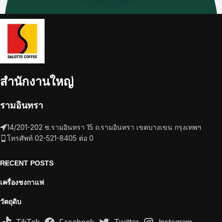
สำนักงานใหญ่
รามอินทรา
14/201-202 ซ.รามอินทรา 15 ถ.รามอินทรา เขตบางเขน กรุงเทพฯ
โทรศัพท์ 02-521-8405 ต่อ 0
RECENT POSTS
เครื่องชงกาแฟ
วัตถุดิบ