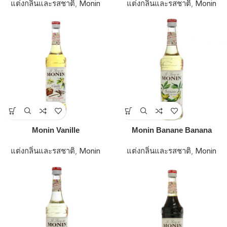
แต่งกลิ่นและรสชาติ
,
Monin
แต่งกลิ่นและรสชาติ
,
Monin
Monin Vanille
Monin Banane Banana
แต่งกลิ่นและรสชาติ
,
Monin
แต่งกลิ่นและรสชาติ
,
Monin