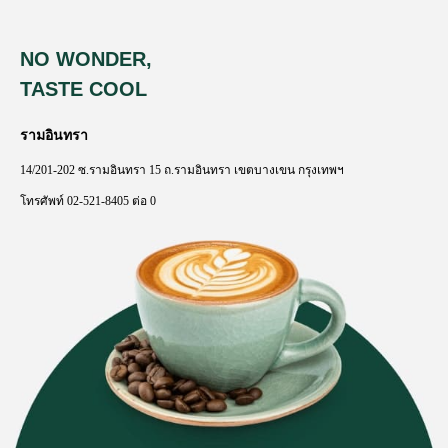
NO WONDER,
TASTE COOL
รามอินทรา
14/201-202
ซ
.
รามอินทรา
15
ถ
.
รามอินทรา
เขตบางเขน
กรุงเทพฯ
โทรศัพท์
02-521-8405
ต่อ
0