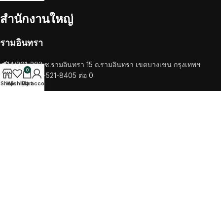
สำนักงานใหญ่
รามอินทรา
14/201-202 ซ.รามอินทรา 15 ถ.รามอินทรา เขตบางเขน กรุงเทพฯ
0
โทรศัพท์ 02-521-8405 ต่อ 0
Shop
Wishlist
My account
Cart
RECENT POSTS
เครื่องชงกาแฟ
วัตถุดิบ
TikTok
Facebook
Twitter
Instagram
SALOTTO COFEE
2022 CREATED BY
ITTIPHAT STUDIO
. PREMIUM E-
COMMERCE SOLUTIONS.