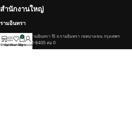
สำนักงานใหญ่
รามอินทรา
14/201-202 ซ.รามอินทรา 15 ถ.รามอินทรา เขตบางเขน กรุงเทพฯ
0
โทรศัพท์ 02-521-8405 ต่อ 0
Shop
Sidebar
Wishlist
My account
Cart
RECENT POSTS
เครื่องชงกาแฟ
วัตถุดิบ
TikTok
Facebook
Twitter
Instagram
SALOTTO COFEE
2022 CREATED BY
ITTIPHAT STUDIO
. PREMIUM E-
COMMERCE SOLUTIONS.